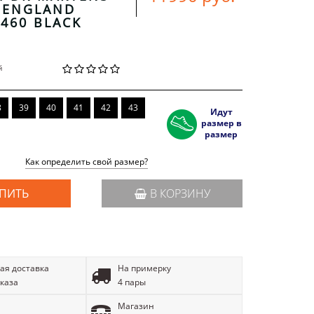
 ENGLAND
1460 BLACK
й
8
39
40
41
42
43
Идут
размер в
размер
Как определить свой размер?
ПИТЬ
В КОРЗИНУ
ая доставка
На примерку
аказа
4 пары
Магазин