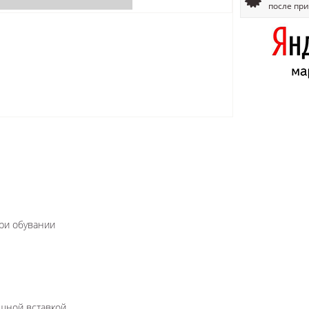
после пр
при обувании
шной вставкой