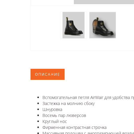
ОПИСАНИЕ
Вспомогательная петля AirWair для удобства 
Застежка на молнию сбоку
Шнуровка
Восемь пар люверсов
Круглый нос
Фирменная контрастная строчка
Массивная подошва с амортизирующей возду