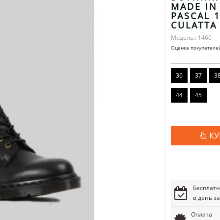
MADE IN
PASCAL 
CULATTA
Модель:: 1460
Оценка покупателе
36
37
3
44
45
КУ
Бесплатн
в день з
Оплата