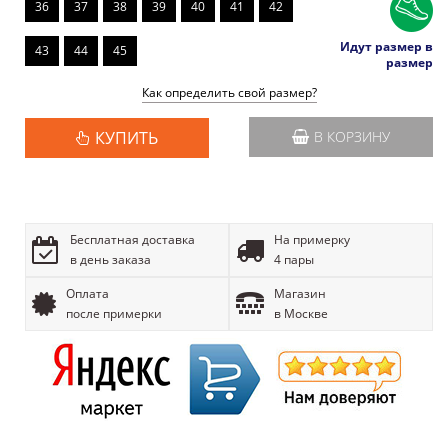
36
37
38
39
40
41
42
Идут размер в
43
44
45
размер
Как определить свой размер?
КУПИТЬ
В КОРЗИНУ
Бесплатная доставка
На примерку
в день заказа
4 пары
Оплата
Магазин
после примерки
в Москве