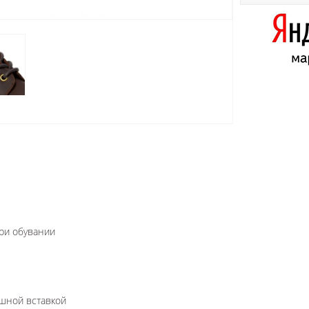
при обувании
шной вставкой