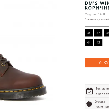
DM'S WI
КОРИЧН
Модель:: 1460
Оценка покупателе
36
37
3
44
45
КУ
Бесплатн
в день з
Оплата
после пр