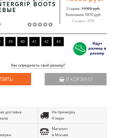
NTERGRIP BOOTS
Старая:
19900 руб.
ЕВЫЕ
Экономия 5970 руб.
Скидка -
30
%
й
8
39
40
41
42
43
Идут
размер в
размер
Как определить свой размер?
ПИТЬ
В КОРЗИНУ
ая доставка
На примерку
аказа
4 пары
Магазин
имерки
в Москве