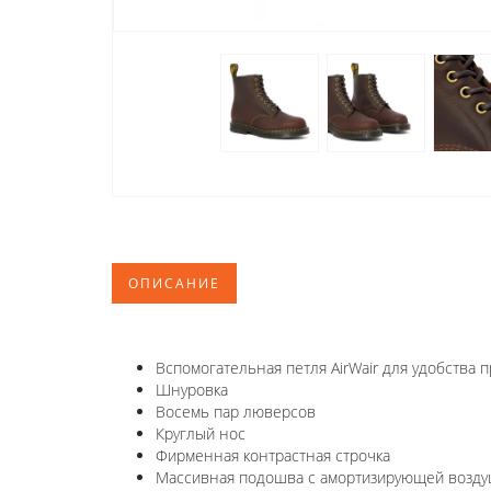
ОПИСАНИЕ
Вспомогательная петля AirWair для удобства 
Шнуровка
Восемь пар люверсов
Круглый нос
Фирменная контрастная строчка
Массивная подошва с амортизирующей возду