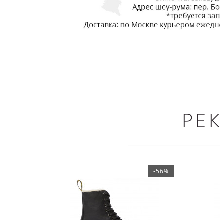
РЕ
-56%