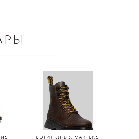
АРЫ
ENS
БОТИНКИ DR. MARTENS
БОТ