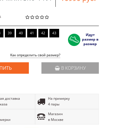
й
8
39
40
41
42
43
Идут
размер в
размер
Как определить свой размер?
ПИТЬ
В КОРЗИНУ
ая доставка
На примерку
аказа
4 пары
Магазин
имерки
в Москве