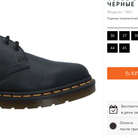
ЧЕРНЫЕ
Модель:: 1461
Оценка покупателе
36
37
3
44
45
КУ
Бесплатн
в день з
Оплата
после пр