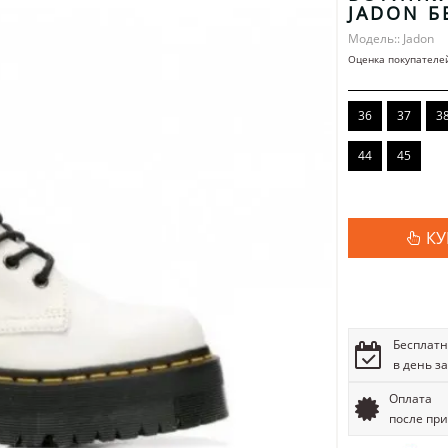
JADON Б
Модель:: Jadon
Оценка покупателе
36
37
3
44
45
КУ
Бесплатн
в день з
Оплата
после пр