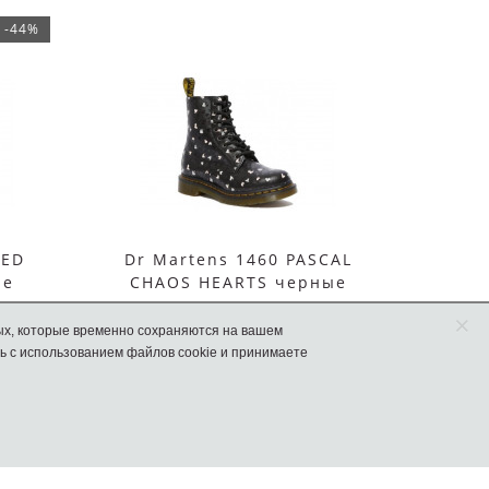
-44%
NED
Dr Martens 1460 PASCAL
Бо
ые
CHAOS HEARTS черные
Chels
×
ых, которые временно сохраняются на вашем
15990 руб.
ь с использованием файлов cookie и принимаете