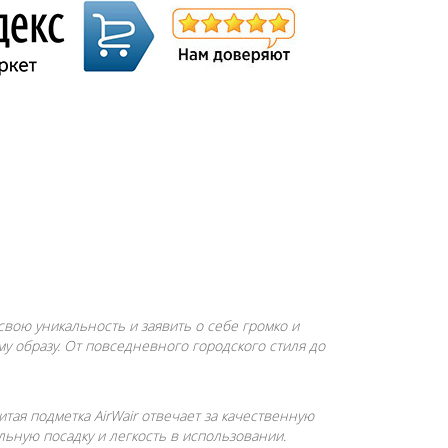
свою уникальность и заявить о себе громко и
у образу. От повседневного городского стиля до
тая подметка AirWair отвечает за качественную
ьную посадку и легкость в использовании.