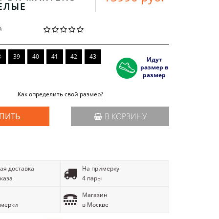
ЕЛЫЕ
й
8
39
40
41
42
43
Идут
размер в
размер
Как определить свой размер?
ПИТЬ
В КОРЗИНУ
ая доставка
На примерку
аказа
4 пары
Магазин
имерки
в Москве