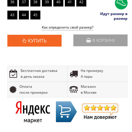
36
37
38
39
40
41
42
Идут размер в
43
44
45
размер
Как определить свой размер?
КУПИТЬ
В КОРЗИНУ
Бесплатная доставка
На примерку
в день заказа
4 пары
Оплата
Магазин
после примерки
в Москве