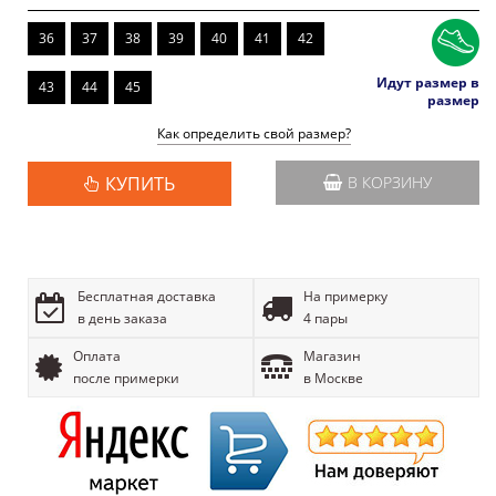
36
37
38
39
40
41
42
Идут размер в
43
44
45
размер
Как определить свой размер?
КУПИТЬ
В КОРЗИНУ
Бесплатная доставка
На примерку
в день заказа
4 пары
Оплата
Магазин
после примерки
в Москве