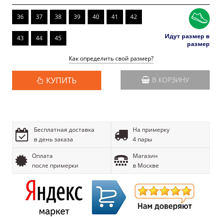
36
37
38
39
40
41
42
Идут размер в
43
44
45
размер
Как определить свой размер?
КУПИТЬ
В КОРЗИНУ
Бесплатная доставка
На примерку
в день заказа
4 пары
Оплата
Магазин
после примерки
в Москве