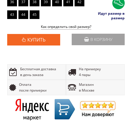
36
37
38
39
40
41
42
Идут размер в
43
44
45
размер
Как определить свой размер?
КУПИТЬ
В КОРЗИНУ
Бесплатная доставка
На примерку
в день заказа
4 пары
Оплата
Магазин
после примерки
в Москве