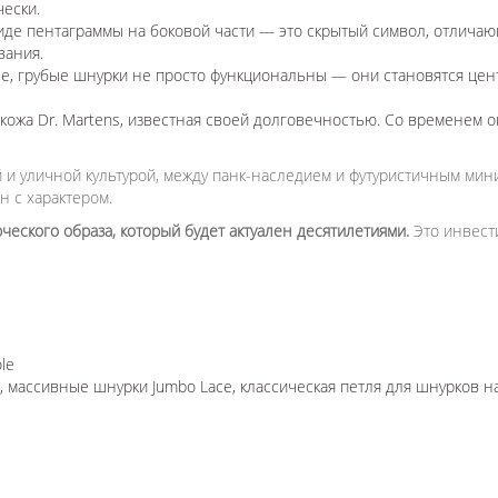
чески.
иде пентаграммы на боковой части — это скрытый символ, отличаю
вания.
, грубые шнурки не просто функциональны — они становятся цен
кожа Dr. Martens, известная своей долговечностью. Со временем 
 и уличной культурой, между панк-наследием и футуристичным миним
н с характером.
ческого образа, который будет актуален десятилетиями.
Это инвест
le
 массивные шнурки Jumbo Lace, классическая петля для шнурков н