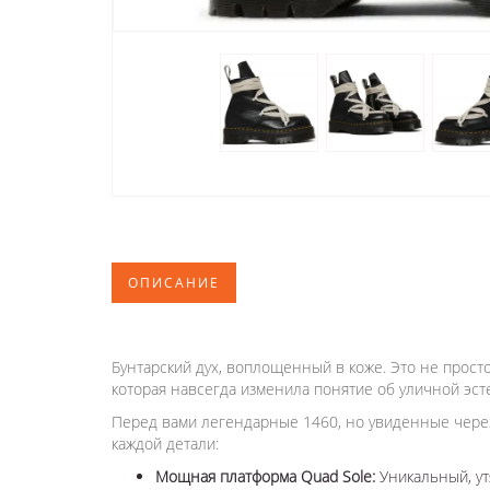
ОПИСАНИЕ
Бунтарский дух, воплощенный в коже. Это не просто
которая навсегда изменила понятие об уличной эсте
Перед вами легендарные 1460, но увиденные чере
каждой детали:
Мощная платформа Quad Sole:
Уникальный, ут