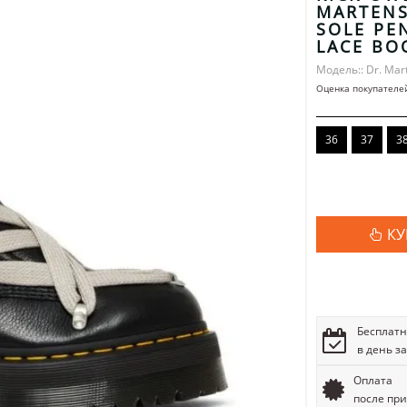
MARTENS
SOLE PE
LACE BO
Модель:: Dr. Mar
Оценка покупателе
36
37
3
КУ
Бесплатн
в день з
Оплата
после пр