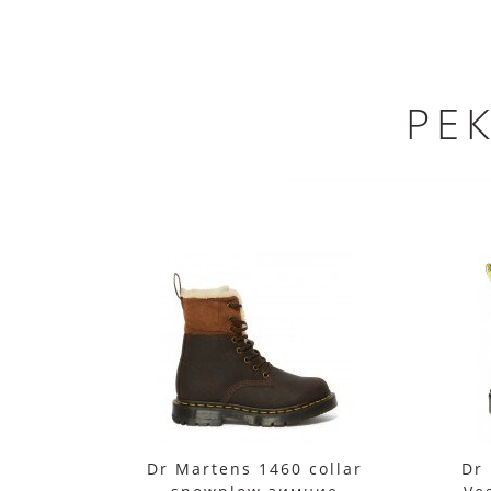
РЕ
Dr Martens 1460 collar
Dr