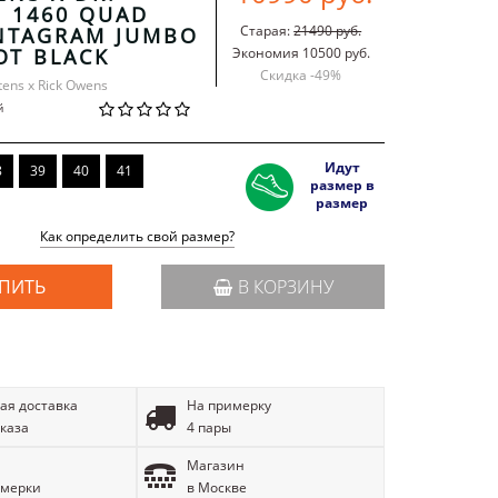
 1460 QUAD
Старая:
21490 руб.
NTAGRAM JUMBO
OT BLACK
Экономия 10500 руб.
Скидка -
49
%
tens x Rick Owens
й
Идут
8
39
40
41
размер в
размер
Как определить свой размер?
ПИТЬ
В КОРЗИНУ
ая доставка
На примерку
аказа
4 пары
Магазин
имерки
в Москве