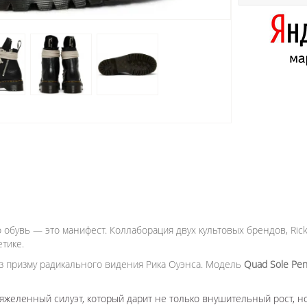
 обувь — это манифест. Коллаборация двух культовых брендов, Rick
тике.
з призму радикального видения Рика Оуэнса. Модель
Quad Sole Pen
яжеленный силуэт, который дарит не только внушительный рост, н