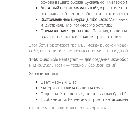
основа вашего образа, буквально и метафори
Знаковый пентаграммальный узор:
Оттиск в в
превращает ботинок в объект коллекциониро
Экстремальные шнурки Jumbo Lace:
Массивные
индустриальную, готическую эстетику.
Премиальная черная кожа:
Плотная, вощеная 
рассказывая историю ваших приключений.
Этот ботинок стирает границы между высокой модой
себе, кто ценит бескомпромиссное качество и дизай
1460 Quad Sole Pentagram — для создания иконобор
индивидуальности — громко и без извинений.
Характеристики:
Цвет: Черный (Black)
Материал: Гладкая вощеная кожа
Подошва: Утолщенная, нескользящая Quad So
Особенности: Рельефный принт пентаграммы,
Станьте частью легенды. Только оригинал.