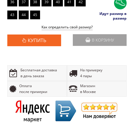
36
37
38
39
40
41
42
Идут размер в
43
44
45
размер
Как определить свой размер?
КУПИТЬ
В КОРЗИНУ
Бесплатная доставка
На примерку
в день заказа
4 пары
Оплата
Магазин
после примерки
в Москве