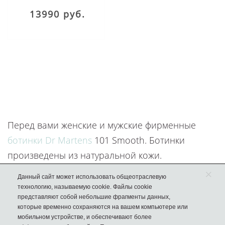
13990 руб.
Перед вами женские и мужские фирменные
ботинки Dr Martens
101 Smooth. Ботинки
произведены из натуральной кожи.
Демисезонная обувь на шнуровке с округлым
×
Данный сайт может использовать общеотраслевую
носком имеет удобную подошву и комфортный
технологию, называемую cookie. Файлы cookie
представляют собой небольшие фрагменты данных,
каблук высотой 3 см.
которые временно сохраняются на вашем компьютере или
УЗНАТЬ БОЛЬШЕ
мобильном устройстве, и обеспечивают более
В каталоге нашего интернет-магазина доступен