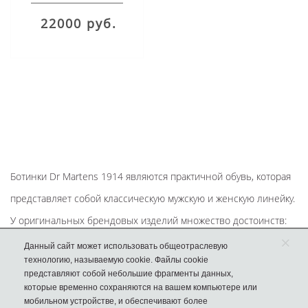
Black Paris
22000 руб.
Ботинки Dr Martens 1914 являются практичной обувь, которая
представляет собой классическую мужскую и женскую линейку.
У оригинальных брендовых изделий множество достоинств:
×
Данный сайт может использовать общеотраслевую
материал верха - натуральная кожа;
технологию, называемую cookie. Файлы cookie
крепкая резиновая подошва с протектором;
представляют собой небольшие фрагменты данных,
которые временно сохраняются на вашем компьютере или
крепкая шнуровка спереди;
УЗНАТЬ БОЛЬШЕ
мобильном устройстве, и обеспечивают более